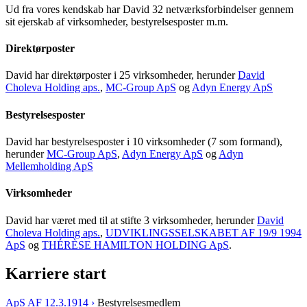
Ud fra vores kendskab har David 32 netværksforbindelser gennem
sit ejerskab af virksomheder, bestyrelsesposter m.m.
Direktørposter
David har direktørposter i 25 virksomheder, herunder
David
Choleva Holding aps.
,
MC-Group ApS
og
Adyn Energy ApS
Bestyrelsesposter
David har bestyrelsesposter i 10 virksomheder (7 som formand),
herunder
MC-Group ApS
,
Adyn Energy ApS
og
Adyn
Mellemholding ApS
Virksomheder
David har været med til at stifte 3 virksomheder, herunder
David
Choleva Holding aps.
,
UDVIKLINGSSELSKABET AF 19/9 1994
ApS
og
THÉRÈSE HAMILTON HOLDING ApS
.
Karriere start
ApS AF 12.3.1914 ›
Bestyrelsesmedlem