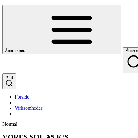
Åben menu
Åben 
Søg
Forside
Virksomheder
Normal
VORES SOL A5 K/S