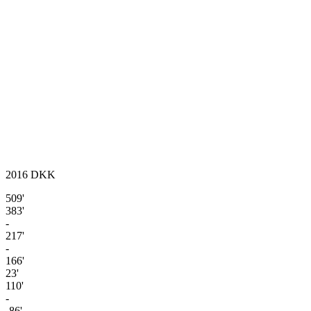
2016
DKK
509'
383'
-
217'
-
166'
23'
110'
-
-86'