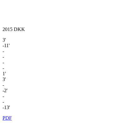
2015
DKK
3'
-11'
-
-
-
-
1'
3'
-
-2'
-
-
-13'
PDF