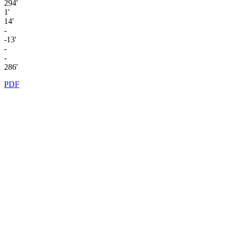
294'
1'
14'
-
-13'
-
-
286'
PDF