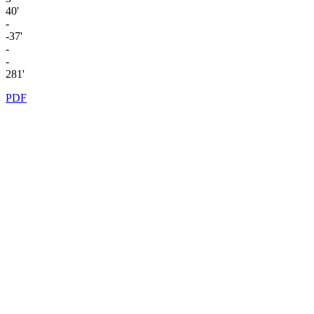
40'
-
-37'
-
-
281'
PDF