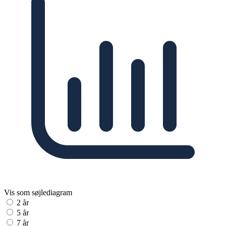
Vis som søjlediagram
2 år
5 år
7 år