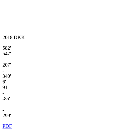
2018
DKK
582'
547'
-
207'
-
340'
6'
91'
-
-85'
-
-
299'
PDF