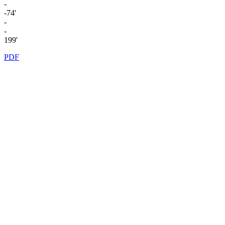
-
-74'
-
-
199'
PDF