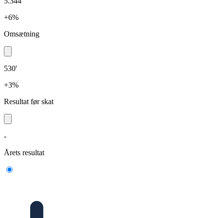
5.344'
+6%
Omsætning
530'
+3%
Resultat før skat
-
Årets resultat