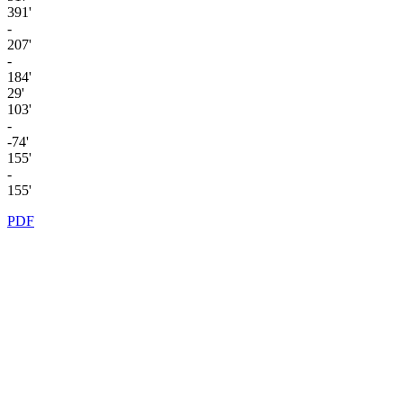
391'
-
207'
-
184'
29'
103'
-
-74'
155'
-
155'
PDF