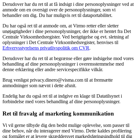
Derudover har du ret til at få indsigt i dine personoplysninger ved at
anmode om en oversigt over de personoplysninger, som vi
behandler om dig. Du har muligvis ret til dataportabilitet.
Du har også ret til at anmode om, at Virmo retter eller sletter
unøjagtigheder i dine personoplysninger, der ikke er hentet fra Det
Centrale Virksomhedsregister. Ved berigtigelse og evt. sletning af
oplysninger i Det Centrale Virksomhedsregister, henvises til
Erhvervsstyrelsens privatlivspolitik om CVR
.
Derudover har du ret til at begrænse eller gøre indsigelse mod vores
behandling af dine personoplysninger i overensstemmelse med
denne erklæring eller andre servicespecifikke vilkår.
Brug venligst privacy.dinero@visma.com til at fremsætte
anmodninger som nævnt i dette afsnit.
Endelig har du også ret til at indgive en klage til Datatilsynet i
forbindelse med vores behandling af dine personoplysninger.
Ret til fravalg af marketing kommunikation
Vi vil gerne tilbyde dig den bedst mulige oplevelse, som passer til
dine behov, når du interagerer med Virmo. Dette kaldes profilering
og formålet er at levere skræddersyet markedsføringsindhold til dig