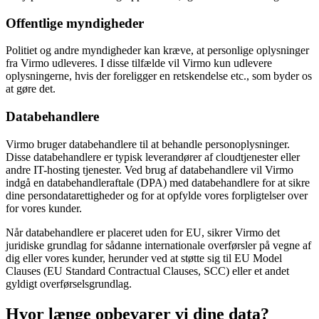
Offentlige myndigheder
Politiet og andre myndigheder kan kræve, at personlige oplysninger
fra Virmo udleveres. I disse tilfælde vil Virmo kun udlevere
oplysningerne, hvis der foreligger en retskendelse etc., som byder os
at gøre det.
Databehandlere
Virmo bruger databehandlere til at behandle personoplysninger.
Disse databehandlere er typisk leverandører af cloudtjenester eller
andre IT-hosting tjenester. Ved brug af databehandlere vil Virmo
indgå en databehandleraftale (DPA) med databehandlere for at sikre
dine persondatarettigheder og for at opfylde vores forpligtelser over
for vores kunder.
Når databehandlere er placeret uden for EU, sikrer Virmo det
juridiske grundlag for sådanne internationale overførsler på vegne af
dig eller vores kunder, herunder ved at støtte sig til EU Model
Clauses (EU Standard Contractual Clauses, SCC) eller et andet
gyldigt overførselsgrundlag.
Hvor længe opbevarer vi dine data?