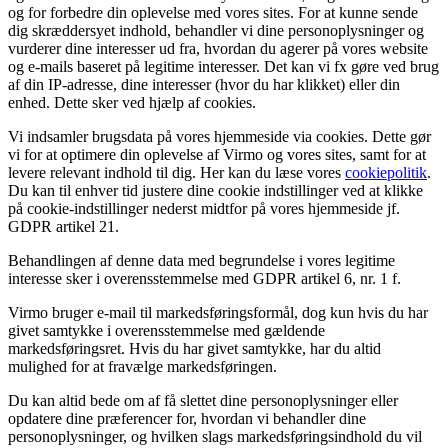
og for forbedre din oplevelse med vores sites. For at kunne sende
dig skræddersyet indhold, behandler vi dine personoplysninger og
vurderer dine interesser ud fra, hvordan du agerer på vores website
og e-mails baseret på legitime interesser. Det kan vi fx gøre ved brug
af din IP-adresse, dine interesser (hvor du har klikket) eller din
enhed. Dette sker ved hjælp af cookies.
Vi indsamler brugsdata på vores hjemmeside via cookies. Dette gør
vi for at optimere din oplevelse af Virmo og vores sites, samt for at
levere relevant indhold til dig. Her kan du læse vores
cookiepolitik
.
Du kan til enhver tid justere dine cookie indstillinger ved at klikke
på cookie-indstillinger nederst midtfor på vores hjemmeside jf.
GDPR artikel 21.
Behandlingen af denne data med begrundelse i vores legitime
interesse sker i overensstemmelse med GDPR artikel 6, nr. 1 f.
Virmo bruger e-mail til markedsføringsformål, dog kun hvis du har
givet samtykke i overensstemmelse med gældende
markedsføringsret. Hvis du har givet samtykke, har du altid
mulighed for at fravælge markedsføringen.
Du kan altid bede om af få slettet dine personoplysninger eller
opdatere dine præferencer for, hvordan vi behandler dine
personoplysninger, og hvilken slags markedsføringsindhold du vil