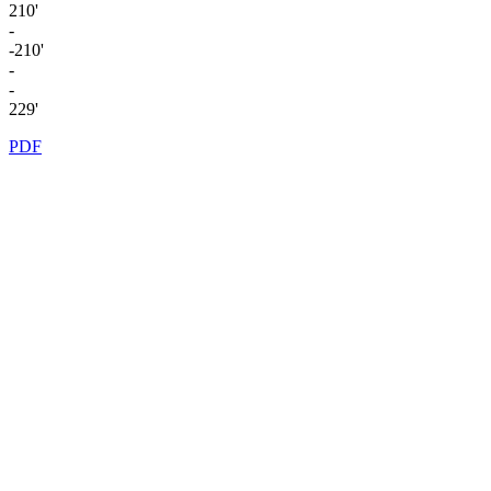
210'
-
-210'
-
-
229'
PDF