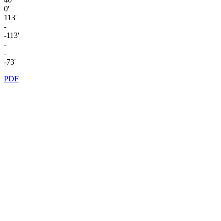
0'
113'
-
-113'
-
-
-73'
PDF