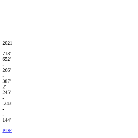
2021
718'
652'
-
266'
-
387'
2'
245'
-
-243'
-
-
144'
PDF