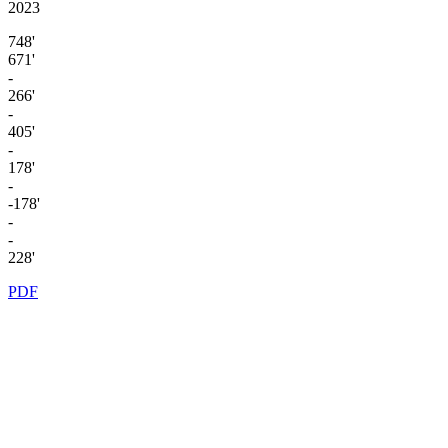
2023
748'
671'
-
266'
-
405'
-
178'
-
-178'
-
-
228'
PDF