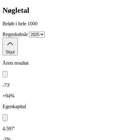
Nøgletal
Beløb i hele 1000
Regnskabsår
Skjul
Årets resultat
-73'
+94%
Egenkapital
4.597'
-2%