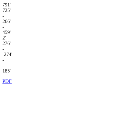
791'
725'
-
266'
-
459'
2'
276'
-
-274'
-
-
185'
PDF