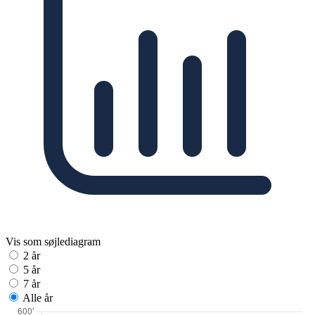
Vis som søjlediagram
2 år
5 år
7 år
Alle år