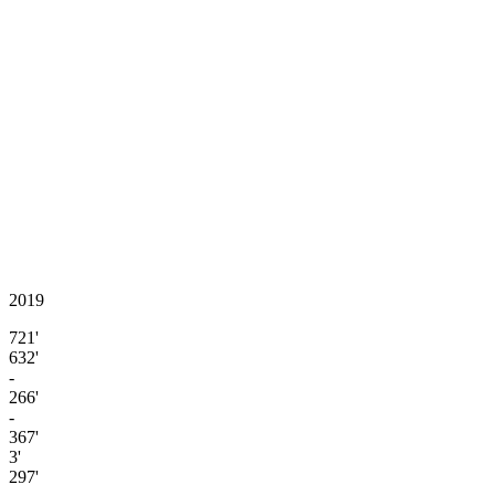
2019
721'
632'
-
266'
-
367'
3'
297'