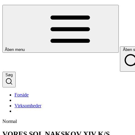
Åben menu
Åben 
Søg
Forside
Virksomheder
Normal
VORES SOL NAKSKOV XIV K/S