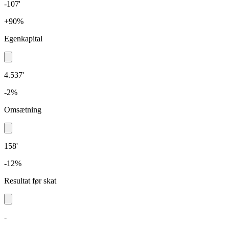
-107'
+90%
Egenkapital
4.537'
-2%
Omsætning
158'
-12%
Resultat før skat
-