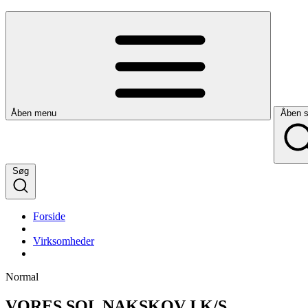
Åben menu
Åben 
Søg
Forside
Virksomheder
Normal
VORES SOL NAKSKOV I K/S