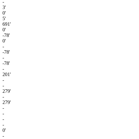
-
3'
0'
5'
691'
0'
-78'
0'
-
-78'
-
-78'
-
201'
-
-
279'
-
279'
-
-
-
-
0'
-