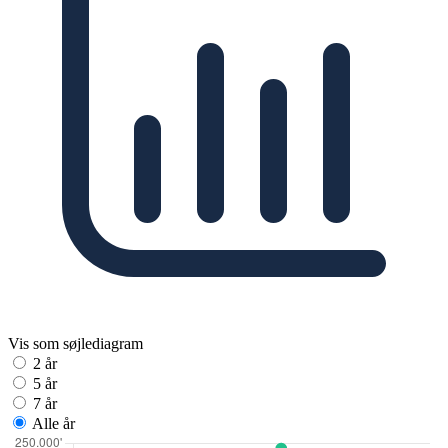
Vis som søjlediagram
2 år
5 år
7 år
Alle år