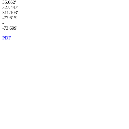
35.662'
327.447'
311.103'
-77.615'
-
-73.699'
PDF