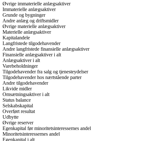
Øvrige immaterielle anlægsaktiver
Immaterielle anlægsaktiver
Grunde og bygninger
Andre anlæg og driftsmidler
Øvrige materielle anlægsaktiver
Materielle anlægsaktiver
Kapitalandele
Langfristede tilgodehavender
Andre langfristede finansielle anlægsaktiver
Finansielle anlægsaktiver i alt
Anlægsaktiver i alt
Varebeholdninger
Tilgodehavender fra salg og tjenesteydelser
Tilgodehavender hos nærtstående parter
Andre tilgodehavender
Likvide midler
Omsætningsaktiver i alt
Status balance
Selskabskapital
Overført resultat
Udbytte
Øvrige reserver
Egenkapital før minoritetsinteressernes andel
Minoritetsinteressernes andel
Egenkapital i alt