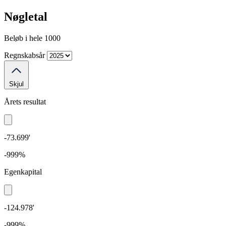
Nøgletal
Beløb i hele 1000
Regnskabsår
Skjul
Årets resultat
-73.699'
-999%
Egenkapital
-124.978'
-999%