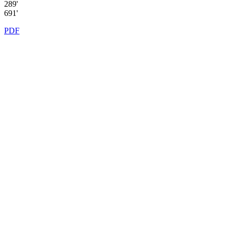
289'
691'
PDF