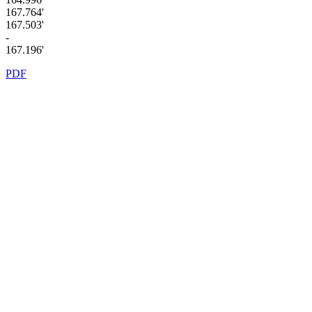
167.764'
167.503'
-
167.196'
PDF