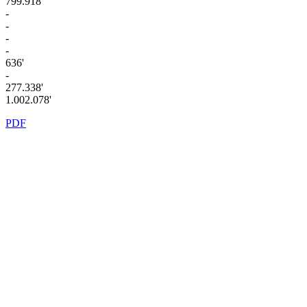
799.918'
-
-
-
-
636'
-
277.338'
1.002.078'
PDF