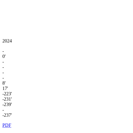
2024
-
0'
-
-
-
-
8'
17'
-223'
-231'
-239'
-
-237'
PDF