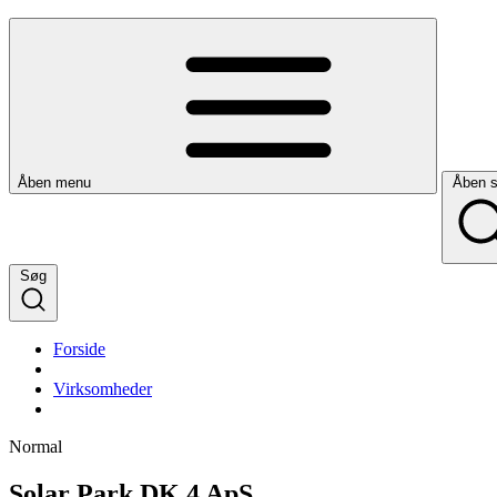
Åben menu
Åben 
Søg
Forside
Virksomheder
Normal
Solar Park DK 4 ApS