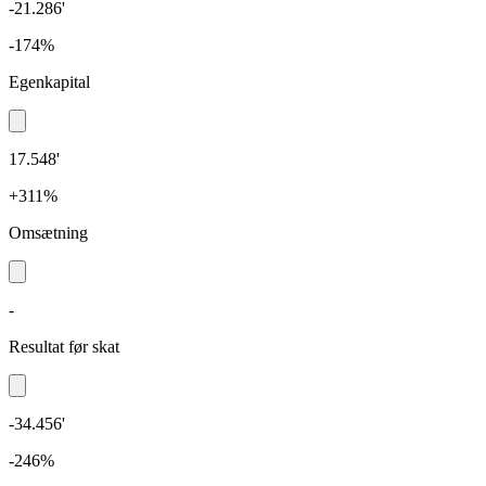
-21.286'
-174%
Egenkapital
17.548'
+311%
Omsætning
-
Resultat før skat
-34.456'
-246%