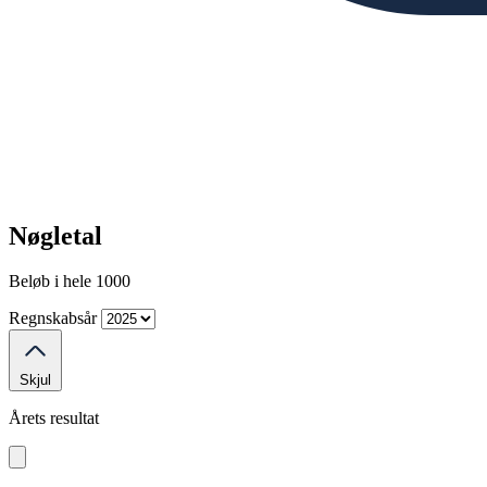
Nøgletal
Beløb i hele 1000
Regnskabsår
Skjul
Årets resultat