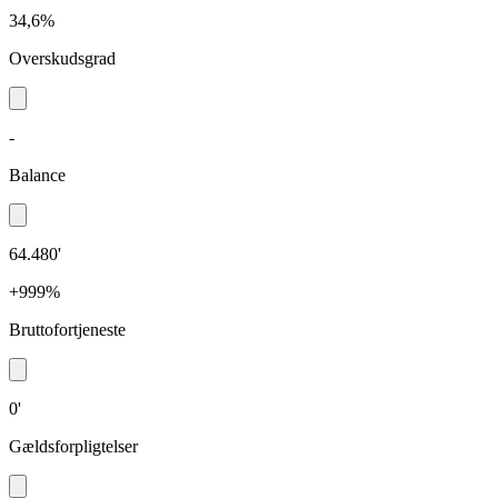
34,6%
Overskudsgrad
-
Balance
64.480'
+999%
Bruttofortjeneste
0'
Gældsforpligtelser