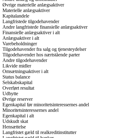
Øvrige materielle anlægsaktiver
Materielle anlægsaktiver
Kapitalandele
Langfristede tilgodehavender
Andre langfristede finansielle anlægsaktiver
Finansielle anlægsaktiver i alt
Anlægsaktiver i alt
Varebeholdninger
Tilgodehavender fra salg og tjenesteydelser
Tilgodehavender hos nærtstående parter
Andre tilgodehavender
Likvide midler
Omsætningsaktiver i alt
Status balance
Selskabskapital
Overført resultat
Udbytte
Øvrige reserver
Egenkapital før minoritetsinteressernes andel
Minoritetsinteressernes andel
Egenkapital i alt
Udskudt skat
Hensættelse
Langfristet gæld til realkreditinstitutter
Langfristet gæld til banker