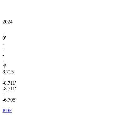
2024
-
0'
-
-
-
-
4'
8.715'
-
-8.711'
-8.711'
-
-6.795'
PDF