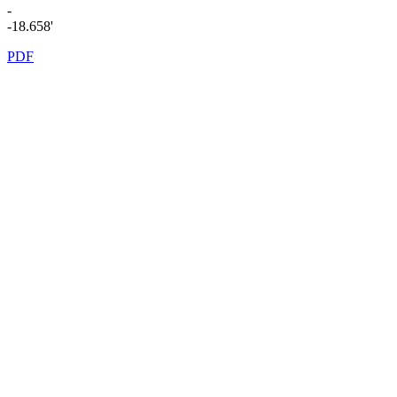
-
-18.658'
PDF