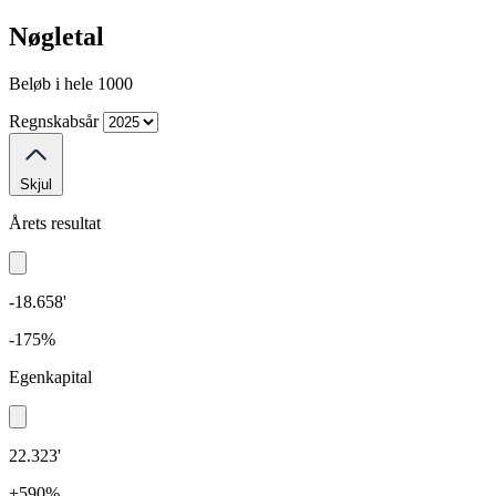
Nøgletal
Beløb i hele 1000
Regnskabsår
Skjul
Årets resultat
-18.658'
-175%
Egenkapital
22.323'
+590%