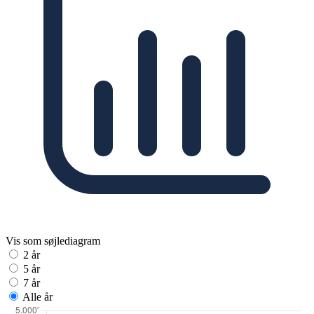
Vis som søjlediagram
2 år
5 år
7 år
Alle år