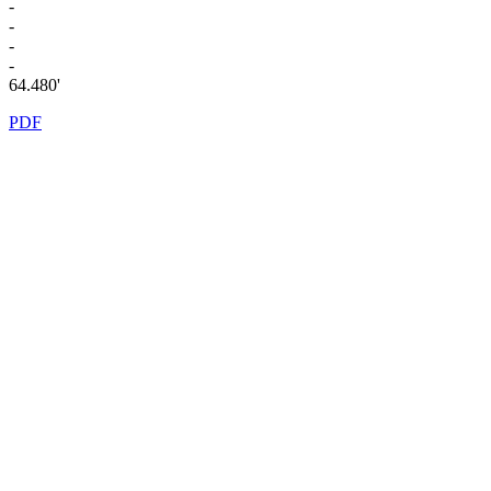
-
-
-
-
64.480'
PDF