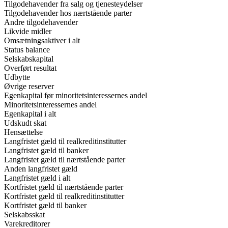
Tilgodehavender fra salg og tjenesteydelser
Tilgodehavender hos nærtstående parter
Andre tilgodehavender
Likvide midler
Omsætningsaktiver i alt
Status balance
Selskabskapital
Overført resultat
Udbytte
Øvrige reserver
Egenkapital før minoritetsinteressernes andel
Minoritetsinteressernes andel
Egenkapital i alt
Udskudt skat
Hensættelse
Langfristet gæld til realkreditinstitutter
Langfristet gæld til banker
Langfristet gæld til nærtstående parter
Anden langfristet gæld
Langfristet gæld i alt
Kortfristet gæld til nærtstående parter
Kortfristet gæld til realkreditinstitutter
Kortfristet gæld til banker
Selskabsskat
Varekreditorer