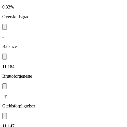
0,33%
Overskudsgrad
-
Balance
11.184'
Bruttofortjeneste
-4'
Gældsforpligtelser
11.147'