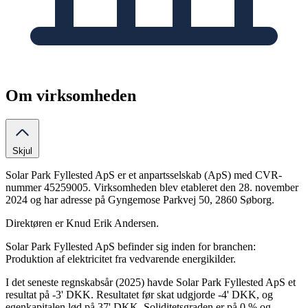
Om virksomheden
Skjul
Solar Park Fyllested ApS er et anpartsselskab (ApS) med CVR-
nummer 45259005. Virksomheden blev etableret den 28. november
2024 og har adresse på Gyngemose Parkvej 50, 2860 Søborg.
Direktøren er Knud Erik Andersen.
Solar Park Fyllested ApS befinder sig inden for branchen:
Produktion af elektricitet fra vedvarende energikilder.
I det seneste regnskabsår (2025) havde Solar Park Fyllested ApS et
resultat på -3' DKK. Resultatet før skat udgjorde -4' DKK, og
egenkapitalen lød på 37' DKK. Soliditetsgraden er på 0 % og