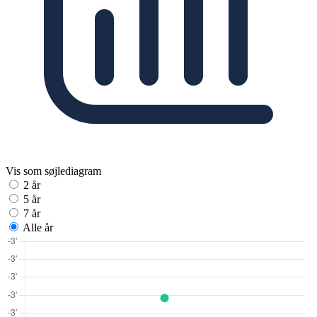
Vis som søjlediagram
2 år
5 år
7 år
Alle år