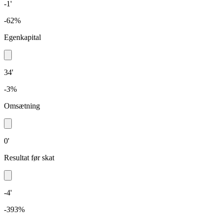
-1'
-62%
Egenkapital
34'
-3%
Omsætning
0'
Resultat før skat
-4'
-393%