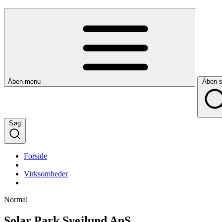
Åben menu
Åben 
Søg
Forside
Virksomheder
Normal
Solar Park Svejlund ApS