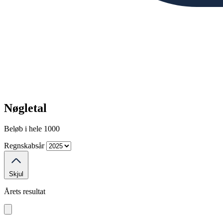
Nøgletal
Beløb i hele 1000
Regnskabsår
Skjul
Årets resultat