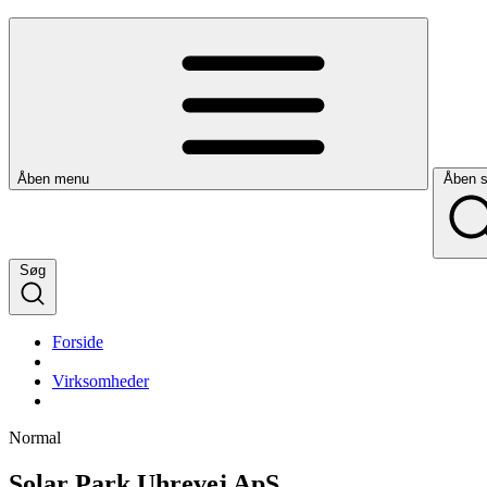
Åben menu
Åben 
Søg
Forside
Virksomheder
Normal
Solar Park Uhrevej ApS