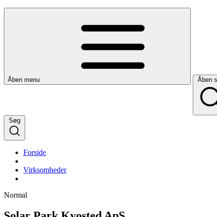
Åben menu
Åben 
Søg
Forside
Virksomheder
Normal
Solar Park Kvosted ApS