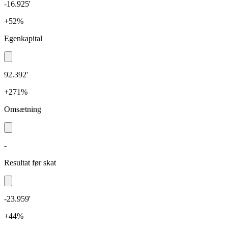
-16.925'
+52%
Egenkapital
92.392'
+271%
Omsætning
-
Resultat før skat
-23.959'
+44%