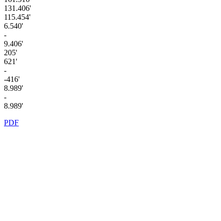
131.406'
115.454'
6.540'
-
9.406'
205'
621'
-
-416'
8.989'
-
8.989'
PDF