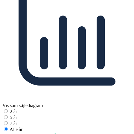
Vis som søjlediagram
2 år
5 år
7 år
Alle år