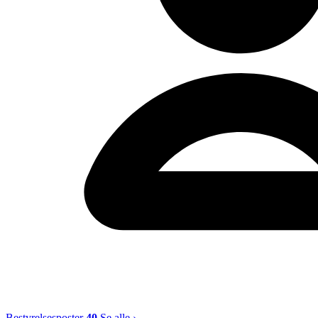
Bestyrelsesposter
40
Se alle ›