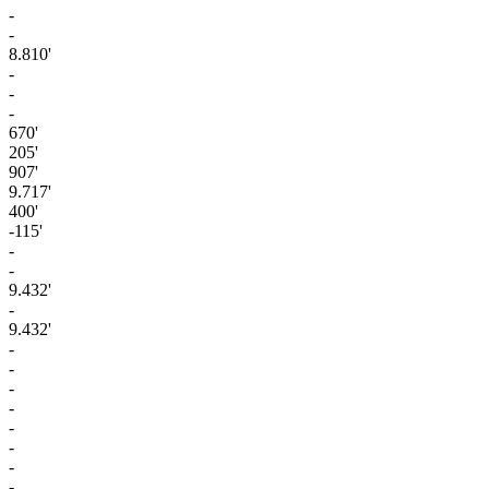
-
-
8.810'
-
-
-
670'
205'
907'
9.717'
400'
-115'
-
-
9.432'
-
9.432'
-
-
-
-
-
-
-
-