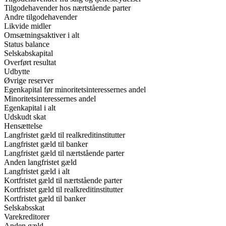
Tilgodehavender hos nærtstående parter
Andre tilgodehavender
Likvide midler
Omsætningsaktiver i alt
Status balance
Selskabskapital
Overført resultat
Udbytte
Øvrige reserver
Egenkapital før minoritetsinteressernes andel
Minoritetsinteressernes andel
Egenkapital i alt
Udskudt skat
Hensættelse
Langfristet gæld til realkreditinstitutter
Langfristet gæld til banker
Langfristet gæld til nærtstående parter
Anden langfristet gæld
Langfristet gæld i alt
Kortfristet gæld til nærtstående parter
Kortfristet gæld til realkreditinstitutter
Kortfristet gæld til banker
Selskabsskat
Varekreditorer
Anden gæld