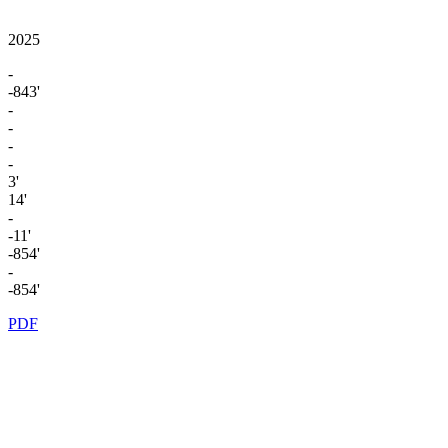
2025
-
-843'
-
-
-
-
3'
14'
-
-11'
-854'
-
-854'
PDF