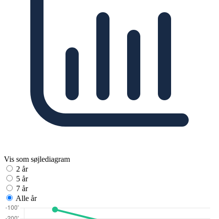
Vis som søjlediagram
2 år
5 år
7 år
Alle år