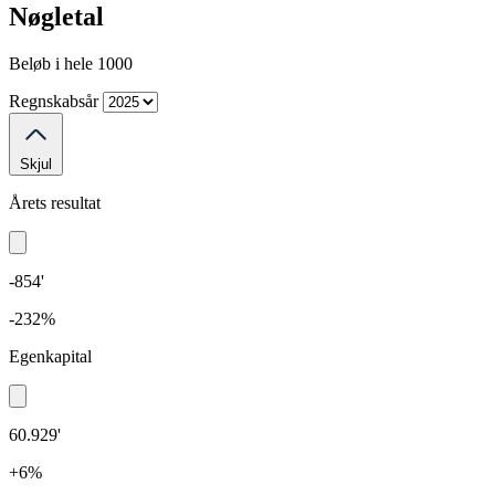
Nøgletal
Beløb i hele 1000
Regnskabsår
Skjul
Årets resultat
-854'
-232%
Egenkapital
60.929'
+6%