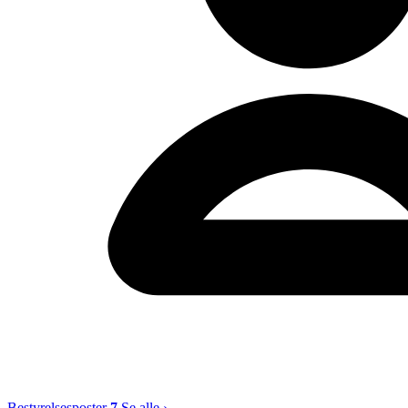
Bestyrelsesposter
7
Se alle ›