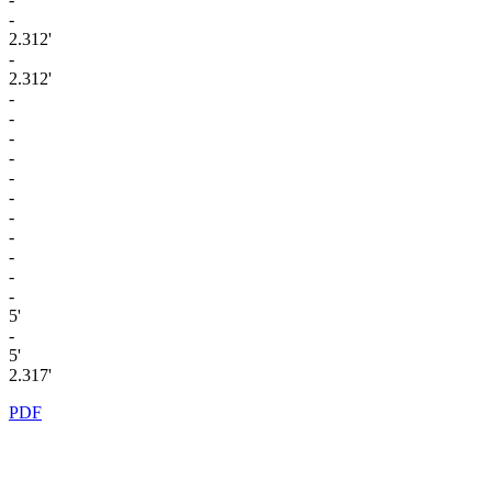
-
2.312'
-
2.312'
-
-
-
-
-
-
-
-
-
-
-
5'
-
5'
2.317'
PDF