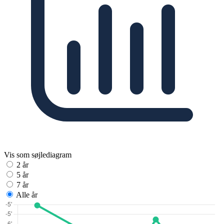
Vis som søjlediagram
2 år
5 år
7 år
Alle år