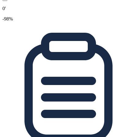
0'
-98%