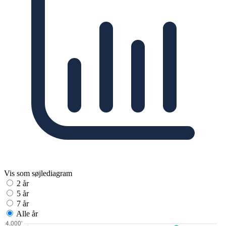
Vis som søjlediagram
2 år
5 år
7 år
Alle år