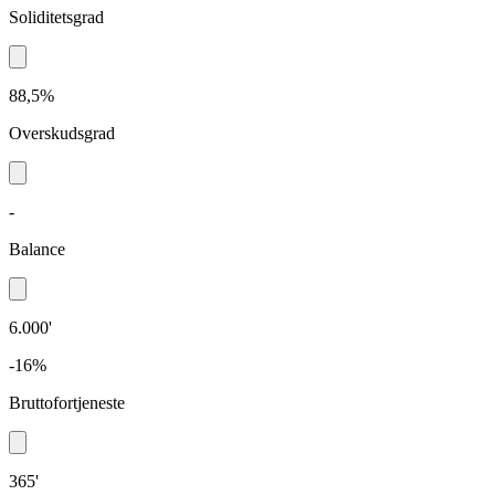
Soliditetsgrad
88,5%
Overskudsgrad
-
Balance
6.000'
-16%
Bruttofortjeneste
365'