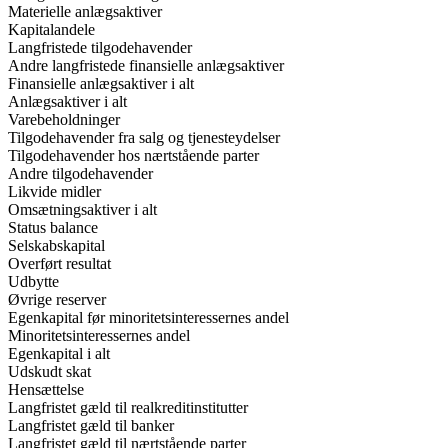
Materielle anlægsaktiver
Kapitalandele
Langfristede tilgodehavender
Andre langfristede finansielle anlægsaktiver
Finansielle anlægsaktiver i alt
Anlægsaktiver i alt
Varebeholdninger
Tilgodehavender fra salg og tjenesteydelser
Tilgodehavender hos nærtstående parter
Andre tilgodehavender
Likvide midler
Omsætningsaktiver i alt
Status balance
Selskabskapital
Overført resultat
Udbytte
Øvrige reserver
Egenkapital før minoritetsinteressernes andel
Minoritetsinteressernes andel
Egenkapital i alt
Udskudt skat
Hensættelse
Langfristet gæld til realkreditinstitutter
Langfristet gæld til banker
Langfristet gæld til nærtstående parter