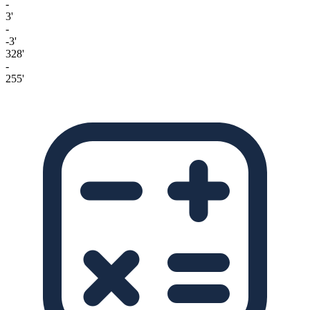
-
3'
-
-3'
328'
-
255'