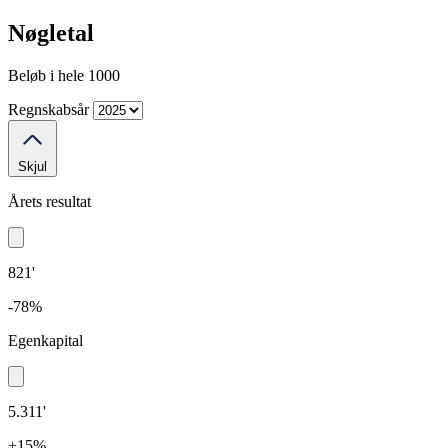
Nøgletal
Beløb i hele 1000
Regnskabsår
Skjul
Årets resultat
821'
-78%
Egenkapital
5.311'
+15%