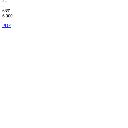
22'
-
689'
6.000'
PDF