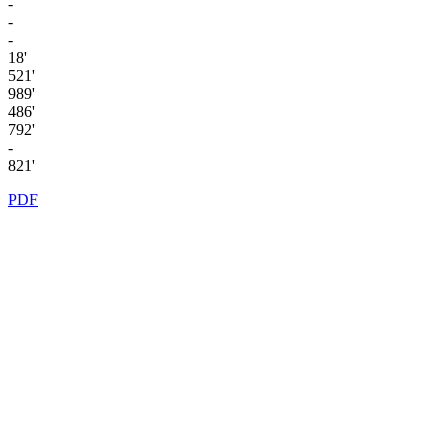
-
-
-
18'
521'
989'
486'
792'
-
821'
PDF