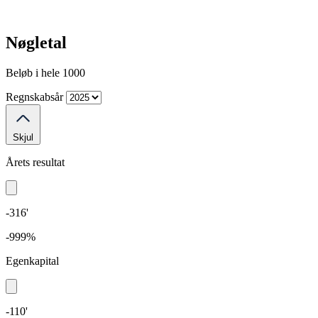
Nøgletal
Beløb i hele 1000
Regnskabsår
Skjul
Årets resultat
-316'
-999%
Egenkapital
-110'