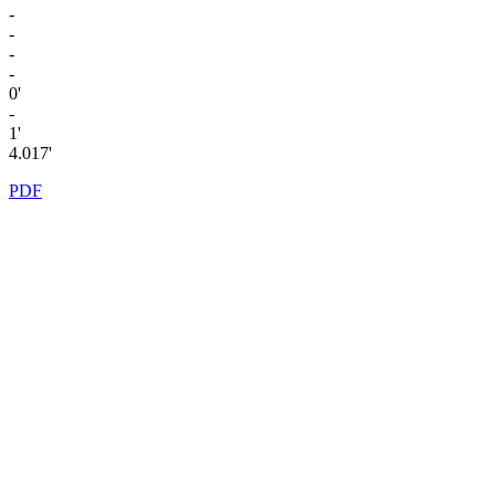
-
-
-
-
0'
-
1'
4.017'
PDF