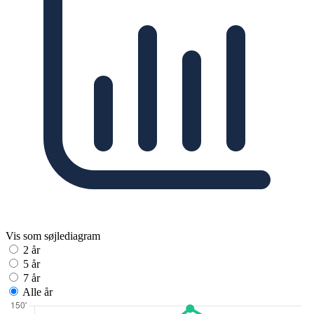
Vis som søjlediagram
2 år
5 år
7 år
Alle år