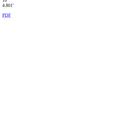
10'
4.801'
PDF