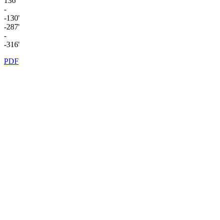
136'
-
-130'
-287'
-
-316'
PDF