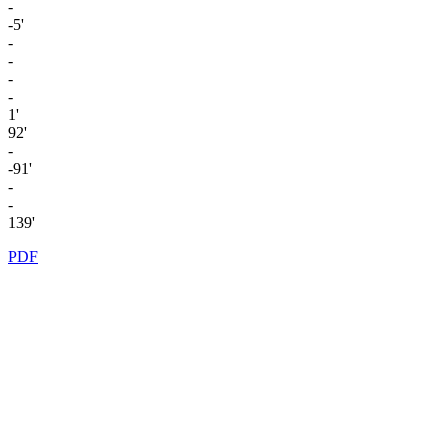
-
-5'
-
-
-
-
1'
92'
-
-91'
-
-
139'
PDF