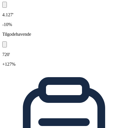
4.127'
-10%
Tilgodehavende
720'
+127%