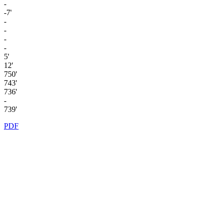
-
-7'
-
-
-
-
5'
12'
750'
743'
736'
-
739'
PDF