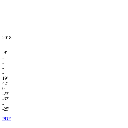
2018
-
-9'
-
-
-
-
19'
42'
0'
-23'
-32'
-
-25'
PDF