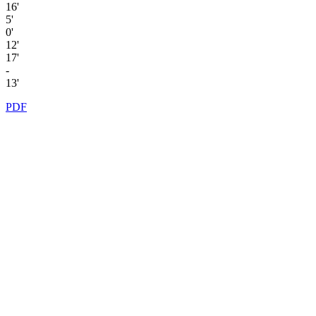
16'
5'
0'
12'
17'
-
13'
PDF