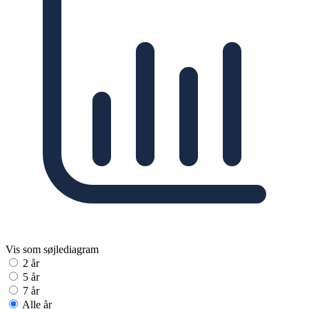
Vis som søjlediagram
2 år
5 år
7 år
Alle år