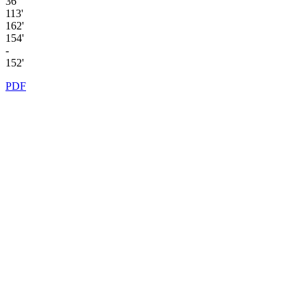
36'
113'
162'
154'
-
152'
PDF