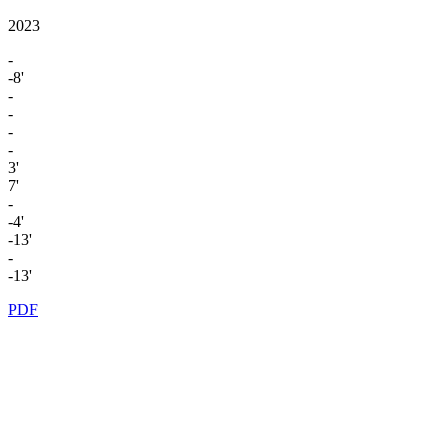
2023
-
-8'
-
-
-
-
3'
7'
-
-4'
-13'
-
-13'
PDF