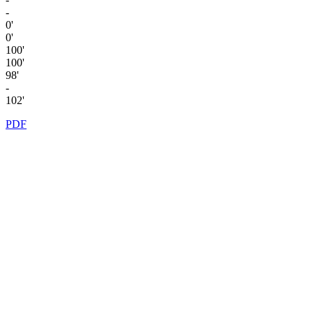
-
0'
0'
100'
100'
98'
-
102'
PDF