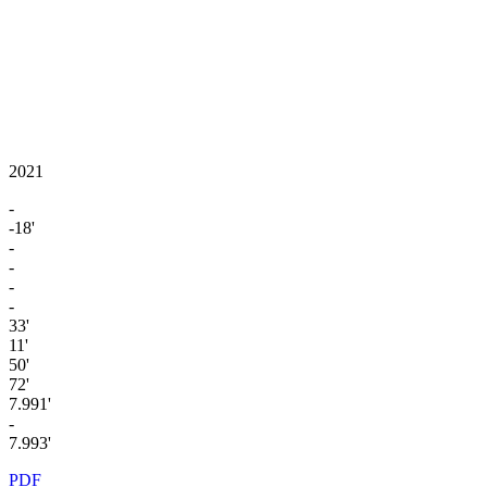
2021
-
-18'
-
-
-
-
33'
11'
50'
72'
7.991'
-
7.993'
PDF