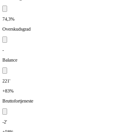
74,3%
Overskudsgrad
-
Balance
221'
+83%
Bruttofortjeneste
-2'
+58%