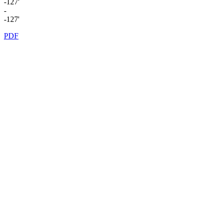
-127'
-
-127'
PDF