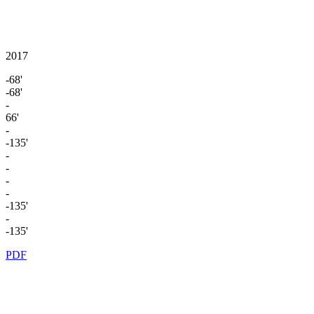
2017
-68'
-68'
-
66'
-
-135'
-
-
-
-
-135'
-
-135'
PDF