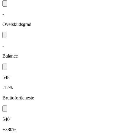
-
Overskudsgrad
-
Balance
548'
-12%
Bruttofortjeneste
540'
+380%