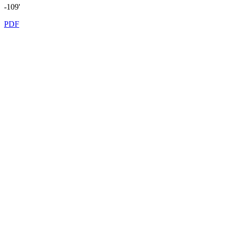
-109'
PDF