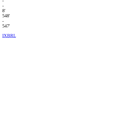
-
-
8'
548'
-
547'
IXBRL