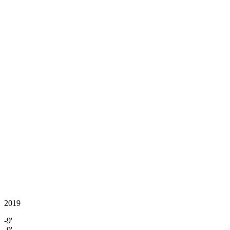
2019
-9'
-9'