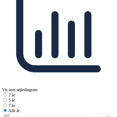
Vis som søjlediagram
2 år
5 år
7 år
Alle år