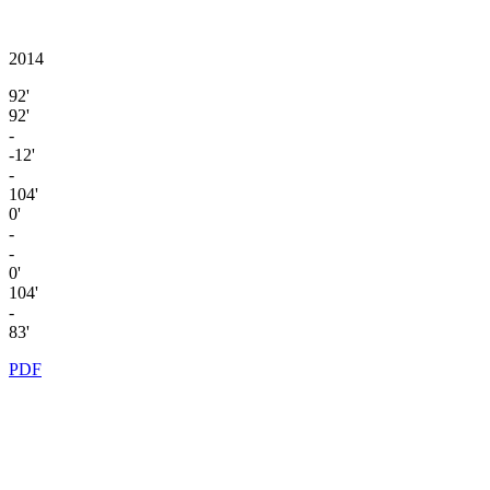
2014
92'
92'
-
-12'
-
104'
0'
-
-
0'
104'
-
83'
PDF