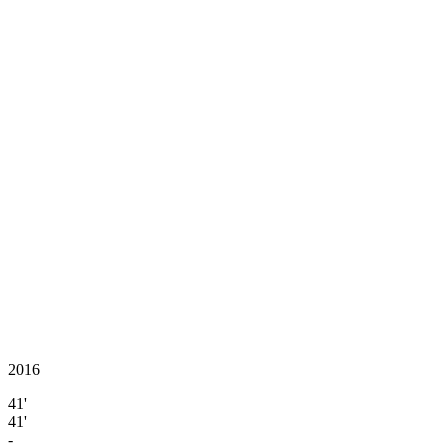
2016
41'
41'
-