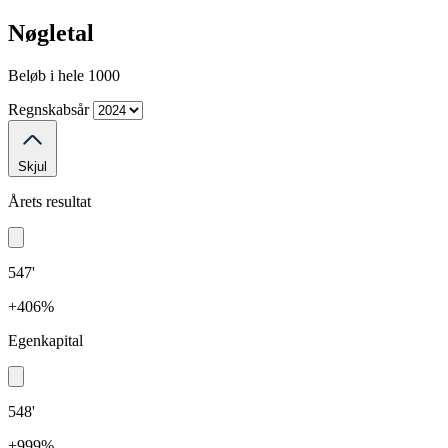
Nøgletal
Beløb i hele 1000
Regnskabsår
Skjul
Årets resultat
547'
+406%
Egenkapital
548'
+999%