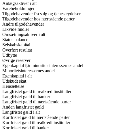
Anlægsaktiver i alt
Varebeholdninger
Tilgodehavender fra salg og tjenesteydelser
Tilgodehavender hos nærtstående parter
Andre tilgodehavender
Likvide midler
Omsætningsaktiver i alt
Status balance
Selskabskapital
Overført resultat
Udbytte
Øvrige reserver
Egenkapital før minoritetsinteressernes andel
Minoritetsinteressernes andel
Egenkapital i alt
Udskudt skat
Hensættelse
Langfristet gæld til realkreditinstitutter
Langfristet gæld til banker
Langfristet gæld til nærtstående parter
Anden langfristet gæld
Langfristet gæld i alt
Kortfristet gæld til nærtstående parter
Kortfristet gæld til realkreditinstitutter
Kortfristet gæld til banker