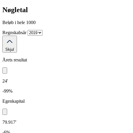
Nøgletal
Beløb i hele 1000
Regnskabsår
Skjul
Årets resultat
24'
-99%
Egenkapital
79.917'
-6%