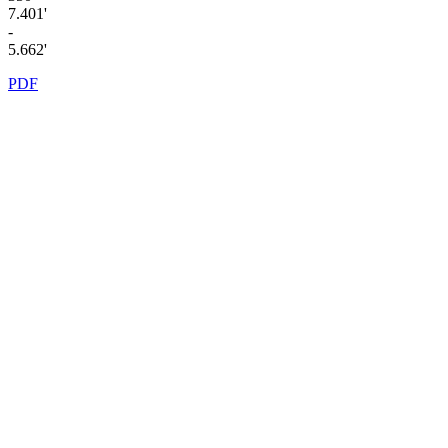
7.401'
-
5.662'
PDF