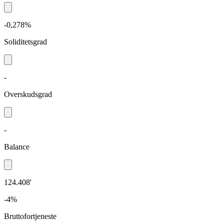
-0,278%
Soliditetsgrad
-
Overskudsgrad
-
Balance
124.408'
-4%
Bruttofortjeneste