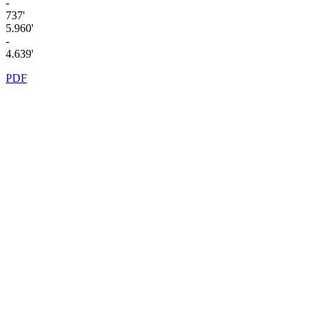
-
737'
5.960'
-
4.639'
PDF