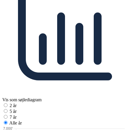
Vis som søjlediagram
2 år
5 år
7 år
Alle år