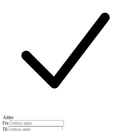
Alder
Fra
Til