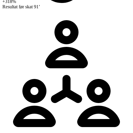
+318%
Resultat før skat
91’