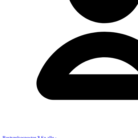
Bestyrelsesposter
3
Se alle ›