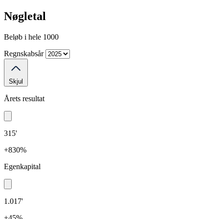
Nøgletal
Beløb i hele 1000
Regnskabsår
Skjul
Årets resultat
315'
+830%
Egenkapital
1.017'
+45%