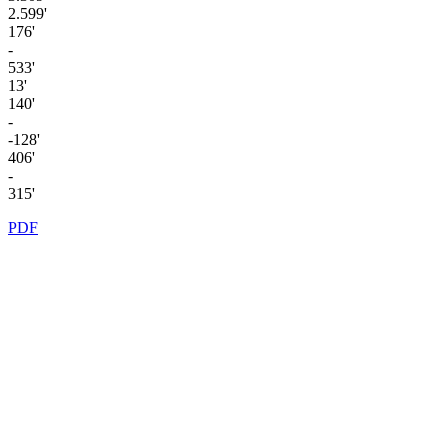
2.599'
176'
-
533'
13'
140'
-
-128'
406'
-
315'
PDF