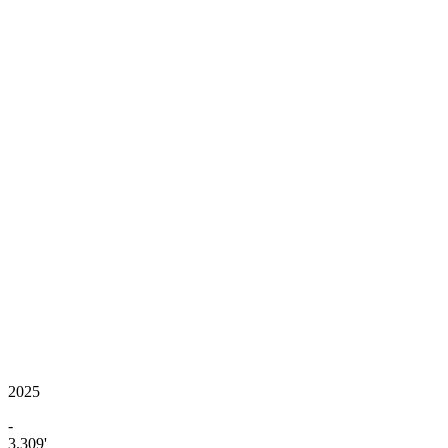
2025
-
3.309'