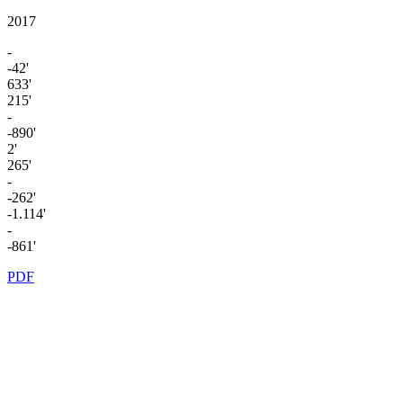
2017
-
-42'
633'
215'
-
-890'
2'
265'
-
-262'
-1.114'
-
-861'
PDF