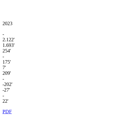
2023
-
2.122'
1.693'
254'
-
175'
7'
209'
-
-202'
-27'
-
22'
PDF