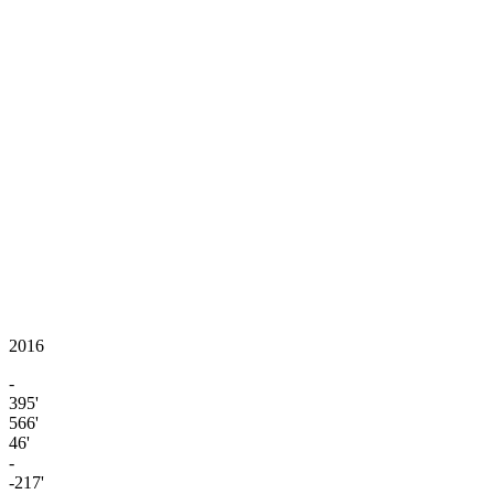
2016
-
395'
566'
46'
-
-217'