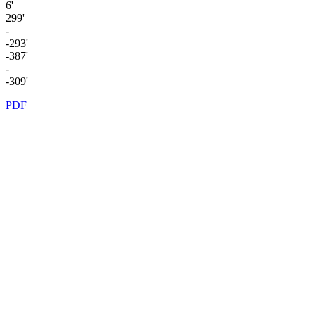
6'
299'
-
-293'
-387'
-
-309'
PDF