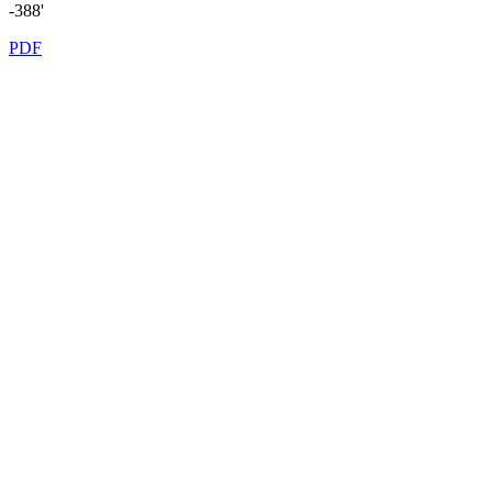
-388'
PDF