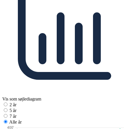
Vis som søjlediagram
2 år
5 år
7 år
Alle år