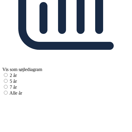
Vis som søjlediagram
2 år
5 år
7 år
Alle år