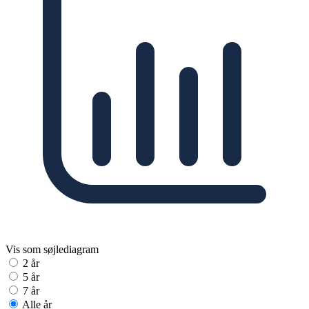
Vis som søjlediagram
2 år
5 år
7 år
Alle år