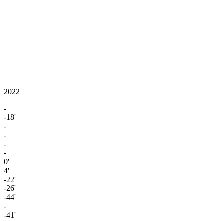
2022
-
-18'
-
-
-
-
0'
4'
-22'
-26'
-44'
-
-41'