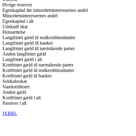
Øvrige reserver
Egenkapital før minoritetsinteressernes andel
Minoritetsinteressernes andel
Egenkapital i alt
Udskudt skat
Hensættelse
Langfristet gæld til realkreditinstitutter
Langfristet gæld til banker
Langfristet gæld til nærtstående parter
Anden langfristet gæld
Langfristet gæld i alt
Kortfristet gæld til nærtstående parter
Kortfristet gæld til realkreditinstitutter
Kortfristet gæld til banker
Selskabsskat
Varekreditorer
Anden gæld
Kortfristet gæld i alt
Passiver i alt
IXBRL