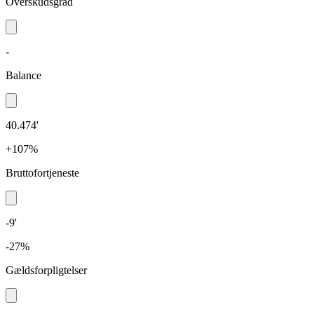
Overskudsgrad
-
Balance
40.474'
+107%
Bruttofortjeneste
-9'
-27%
Gældsforpligtelser