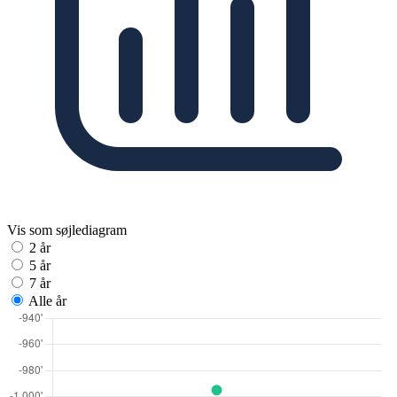
Vis som søjlediagram
2 år
5 år
7 år
Alle år