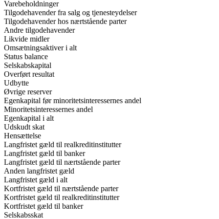
Varebeholdninger
Tilgodehavender fra salg og tjenesteydelser
Tilgodehavender hos nærtstående parter
Andre tilgodehavender
Likvide midler
Omsætningsaktiver i alt
Status balance
Selskabskapital
Overført resultat
Udbytte
Øvrige reserver
Egenkapital før minoritetsinteressernes andel
Minoritetsinteressernes andel
Egenkapital i alt
Udskudt skat
Hensættelse
Langfristet gæld til realkreditinstitutter
Langfristet gæld til banker
Langfristet gæld til nærtstående parter
Anden langfristet gæld
Langfristet gæld i alt
Kortfristet gæld til nærtstående parter
Kortfristet gæld til realkreditinstitutter
Kortfristet gæld til banker
Selskabsskat