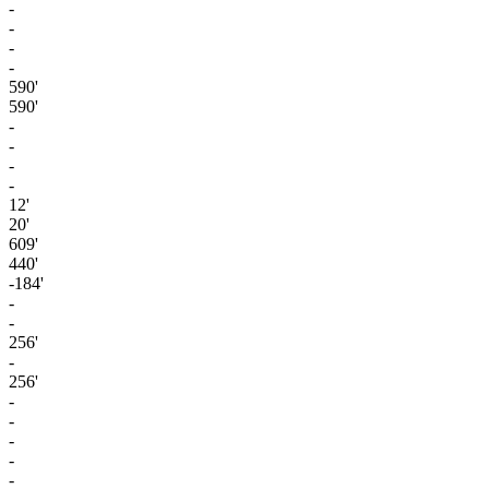
-
-
-
-
590'
590'
-
-
-
-
12'
20'
609'
440'
-184'
-
-
256'
-
256'
-
-
-
-
-