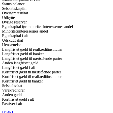
Status balance
Selskabskapital
Overført resultat
Udbytte
Øvrige reserver
Egenkapital før minoritetsinteressernes andel
Minoritetsinteressernes andel
Egenkapital i alt
Udskudt skat
Hensættelse
Langfristet gæld til realkreditinstitutter
Langfristet gæld til banker
Langfristet gæld til nærtstående parter
Anden langfristet gæld
Langfristet gæld i alt
Kortfristet gæld til nærtstående parter
Kortfristet gæld til realkreditinstitutter
Kortfristet gæld til banker
Selskabsskat
Varekreditorer
Anden gæld
Kortfristet gæld i alt
Passiver i alt
IXBRL