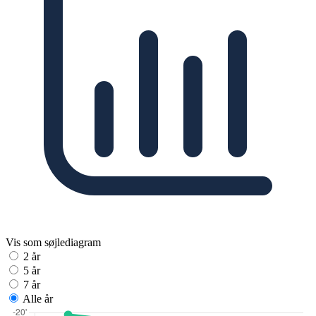
Vis som søjlediagram
2 år
5 år
7 år
Alle år