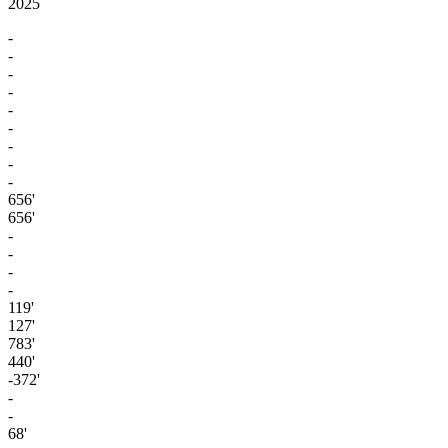
2025
-
-
-
-
-
-
-
-
-
656'
656'
-
-
-
-
119'
127'
783'
440'
-372'
-
-
68'