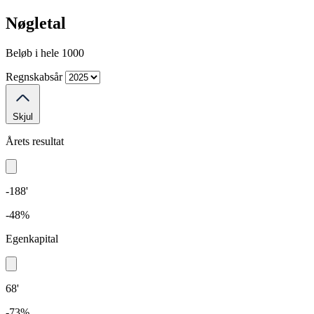
Nøgletal
Beløb i hele 1000
Regnskabsår
Skjul
Årets resultat
-188'
-48%
Egenkapital
68'
-73%