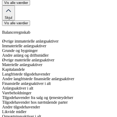
Vis alle værdier
Skjul
Vis alle værdier
Balanceregnskab
Øvrige immaterielle anlægsaktiver
Immaterielle anlægsaktiver
Grunde og bygninger
Andre anlæg og driftsmidler
Øvrige materielle anlægsaktiver
Materielle anlægsaktiver
Kapitalandele
Langfristede tilgodehavender
Andre langfristede finansielle anlægsaktiver
Finansielle anlægsaktiver i alt
Anlægsaktiver i alt
Varebeholdninger
Tilgodehavender fra salg og tjenesteydelser
Tilgodehavender hos nærtstående parter
Andre tilgodehavender
Likvide midler
Omsætningsaktiver i alt