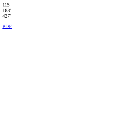
115'
183'
427'
PDF