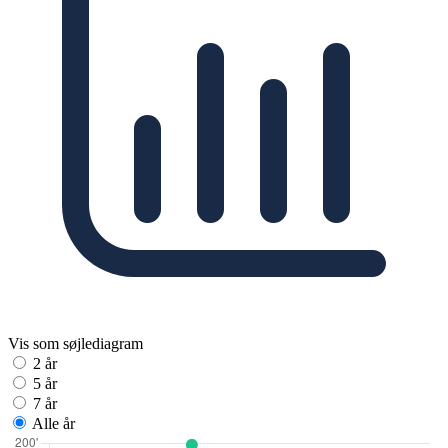
Vis som søjlediagram
2 år
5 år
7 år
Alle år