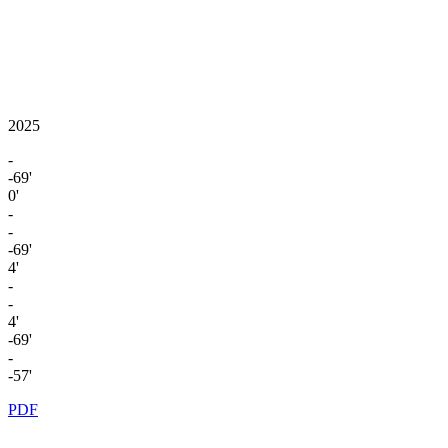
2025
-
-69'
0'
-
-
-69'
4'
-
-
4'
-69'
-
-57'
PDF