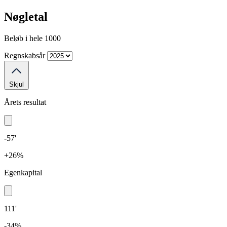
Nøgletal
Beløb i hele 1000
Regnskabsår
Skjul
Årets resultat
-57'
+26%
Egenkapital
111'
-34%