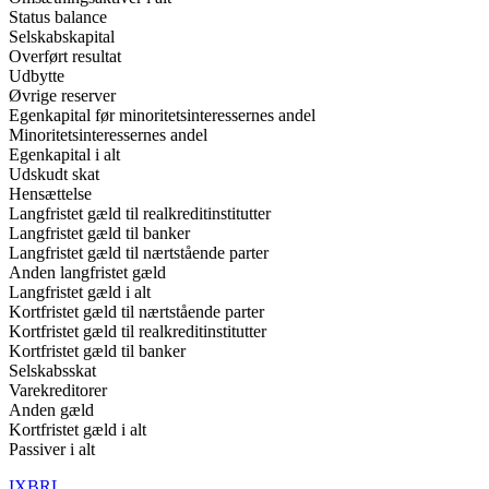
Status balance
Selskabskapital
Overført resultat
Udbytte
Øvrige reserver
Egenkapital før minoritetsinteressernes andel
Minoritetsinteressernes andel
Egenkapital i alt
Udskudt skat
Hensættelse
Langfristet gæld til realkreditinstitutter
Langfristet gæld til banker
Langfristet gæld til nærtstående parter
Anden langfristet gæld
Langfristet gæld i alt
Kortfristet gæld til nærtstående parter
Kortfristet gæld til realkreditinstitutter
Kortfristet gæld til banker
Selskabsskat
Varekreditorer
Anden gæld
Kortfristet gæld i alt
Passiver i alt
IXBRL