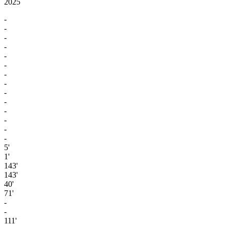
2025
-
-
-
-
-
-
-
-
-
-
-
-
-
-
5'
1'
143'
143'
40'
71'
-
-
111'