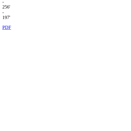
-
256'
-
197'
PDF