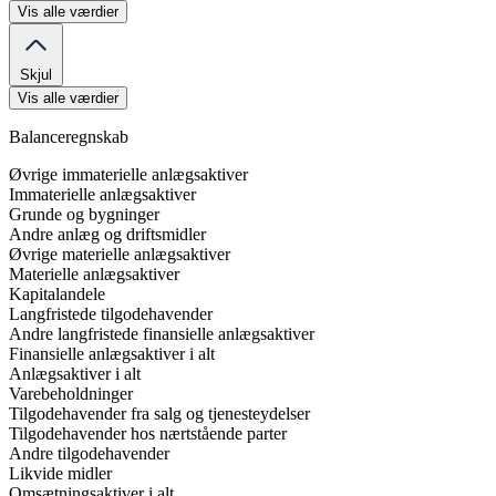
Vis alle værdier
Skjul
Vis alle værdier
Balanceregnskab
Øvrige immaterielle anlægsaktiver
Immaterielle anlægsaktiver
Grunde og bygninger
Andre anlæg og driftsmidler
Øvrige materielle anlægsaktiver
Materielle anlægsaktiver
Kapitalandele
Langfristede tilgodehavender
Andre langfristede finansielle anlægsaktiver
Finansielle anlægsaktiver i alt
Anlægsaktiver i alt
Varebeholdninger
Tilgodehavender fra salg og tjenesteydelser
Tilgodehavender hos nærtstående parter
Andre tilgodehavender
Likvide midler
Omsætningsaktiver i alt