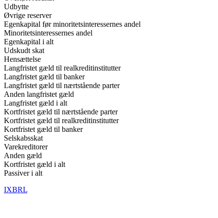
Udbytte
Øvrige reserver
Egenkapital før minoritetsinteressernes andel
Minoritetsinteressernes andel
Egenkapital i alt
Udskudt skat
Hensættelse
Langfristet gæld til realkreditinstitutter
Langfristet gæld til banker
Langfristet gæld til nærtstående parter
Anden langfristet gæld
Langfristet gæld i alt
Kortfristet gæld til nærtstående parter
Kortfristet gæld til realkreditinstitutter
Kortfristet gæld til banker
Selskabsskat
Varekreditorer
Anden gæld
Kortfristet gæld i alt
Passiver i alt
IXBRL