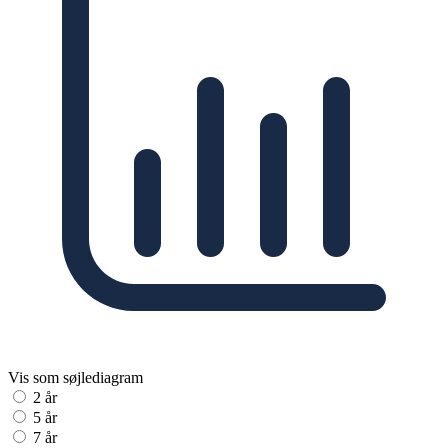
Vis som søjlediagram
2 år
5 år
7 år