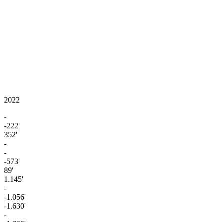
2022
-
-222'
352'
-
-
-573'
89'
1.145'
-
-1.056'
-1.630'
-