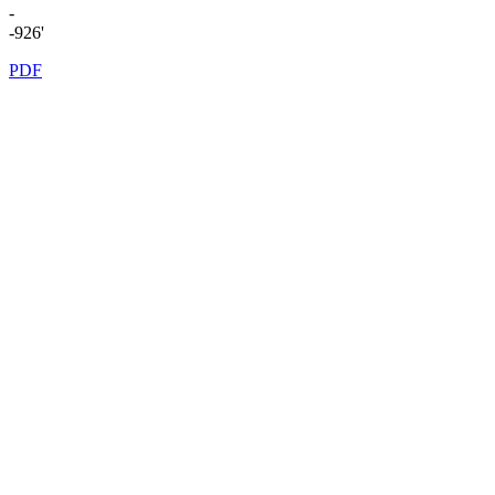
-
-926'
PDF