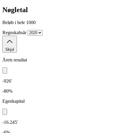
Nøgletal
Beløb i hele 1000
Regnskabsår
Skjul
Årets resultat
-926'
-80%
Egenkapital
-16.245'
-6%