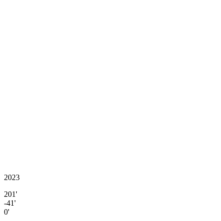
2023
201'
-41'
0'
-