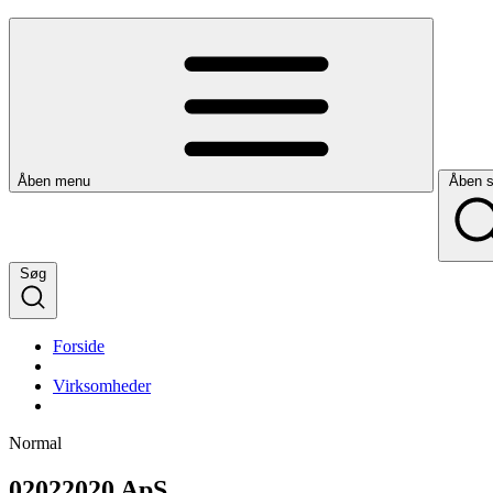
Åben menu
Åben 
Søg
Forside
Virksomheder
Normal
02022020 ApS