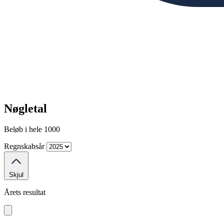
Nøgletal
Beløb i hele 1000
Regnskabsår
Skjul
Årets resultat