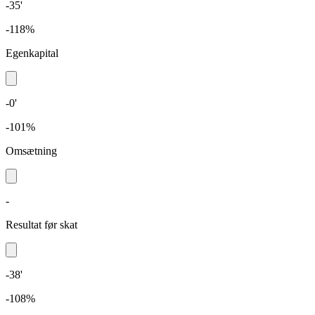
-35'
-118%
Egenkapital
-0'
-101%
Omsætning
-
Resultat før skat
-38'
-108%