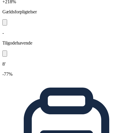
+218%
Gældsforpligtelser
-
Tilgodehavende
8'
-77%