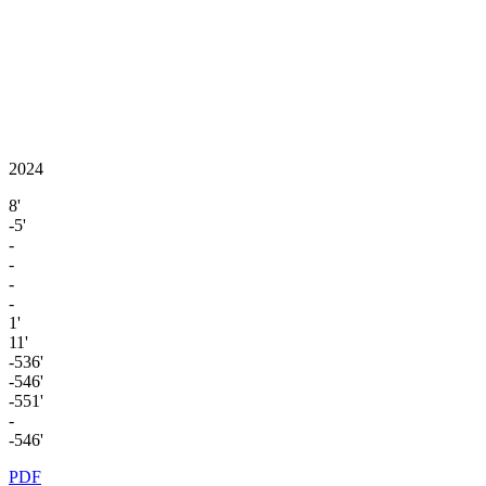
2024
8'
-5'
-
-
-
-
1'
11'
-536'
-546'
-551'
-
-546'
PDF