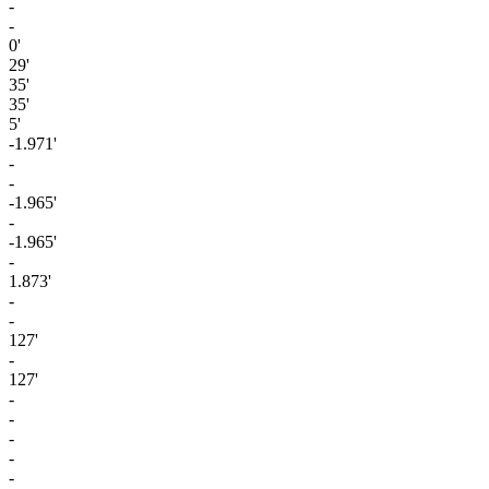
-
-
0'
29'
35'
35'
5'
-1.971'
-
-
-1.965'
-
-1.965'
-
1.873'
-
-
127'
-
127'
-
-
-
-
-