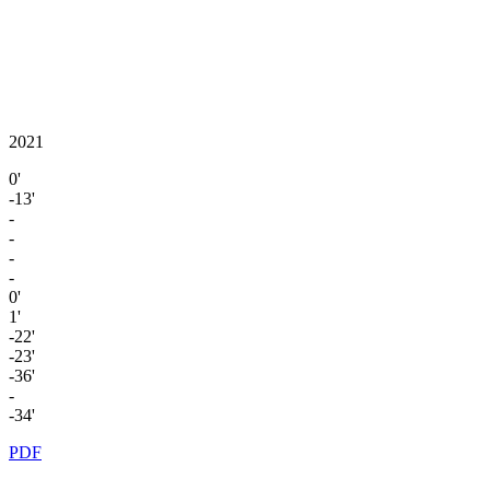
2021
0'
-13'
-
-
-
-
0'
1'
-22'
-23'
-36'
-
-34'
PDF