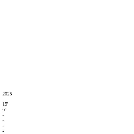
2025
15'
6'
-
-
-
-