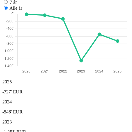
7 år
Alle år
2025
-727'
EUR
2024
-546'
EUR
2023
-1.251'
EUR