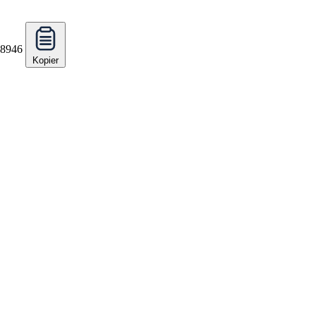
48946
Kopier