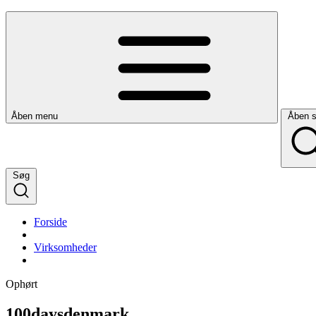
Åben menu
Åben 
Søg
Forside
Virksomheder
Ophørt
100daysdenmark