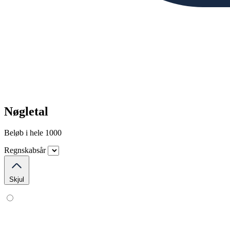
Nøgletal
Beløb i hele 1000
Regnskabsår
Skjul