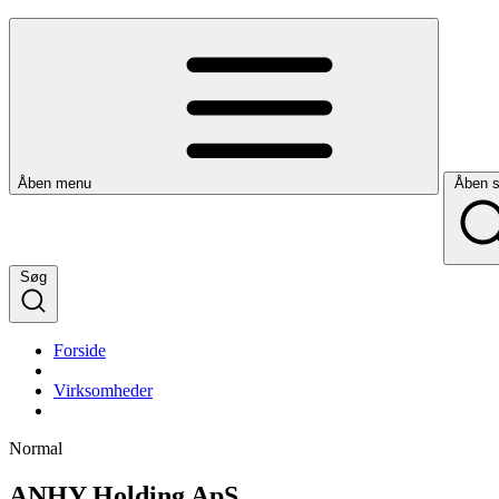
Åben menu
Åben 
Søg
Forside
Virksomheder
Normal
ANHY Holding ApS