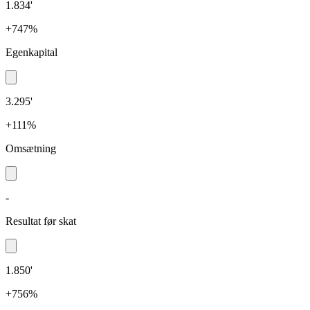
1.834'
+747%
Egenkapital
3.295'
+111%
Omsætning
-
Resultat før skat
1.850'
+756%