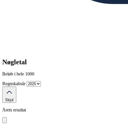
Nøgletal
Beløb i hele 1000
Regnskabsår
Skjul
Årets resultat