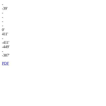
-
-39'
-
-
-
-
0'
411'
-
-411'
-449'
-
-387'
PDF