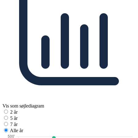
Vis som søjlediagram
2 år
5 år
7 år
Alle år