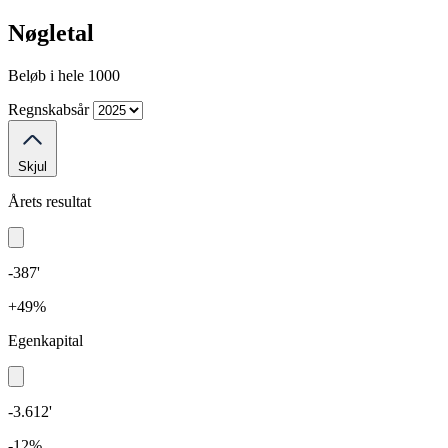
Nøgletal
Beløb i hele 1000
Regnskabsår
Skjul
Årets resultat
-387'
+49%
Egenkapital
-3.612'
-12%