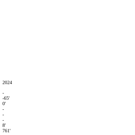
2024
-
-65'
0'
-
-
-
8'
761'