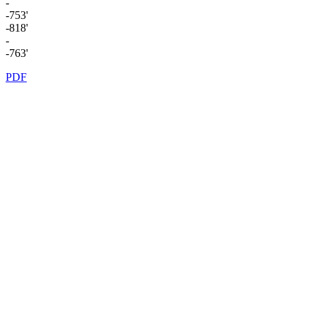
-
-753'
-818'
-
-763'
PDF