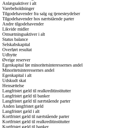
Anlægsaktiver i alt
Varebeholdninger
Tilgodehavender fra salg og tjenesteydelser
Tilgodehavender hos nærtstående parter
Andre tilgodehavender
Likvide midler
Omsætningsaktiver i alt
Status balance
Selskabskapital
Overført resultat
Udbytte
Øvrige reserver
Egenkapital før minoritetsinteressernes andel
Minoritetsinteressernes andel
Egenkapital i alt
Udskudt skat
Hensættelse
Langfristet gæld til realkreditinstitutter
Langfristet gæld til banker
Langfristet gæld til nærtstående parter
Anden langfristet gæld
Langfristet gæld i alt
Kortfristet gæld til nærtstående parter
Kortfristet gæld til realkreditinstitutter
Kortfristet gæld til banker