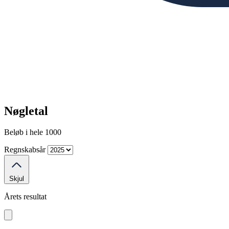
Nøgletal
Beløb i hele 1000
Regnskabsår
Skjul
Årets resultat