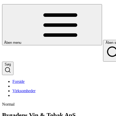
Åben menu
Åben 
Søg
Forside
Virksomheder
Normal
Bygadens Vin & Tobak ApS