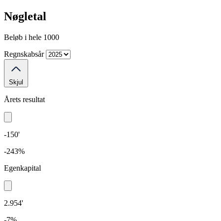
Nøgletal
Beløb i hele 1000
Regnskabsår
Skjul
Årets resultat
-150'
-243%
Egenkapital
2.954'
-7%