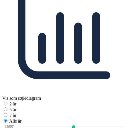
Vis som søjlediagram
2 år
5 år
7 år
Alle år