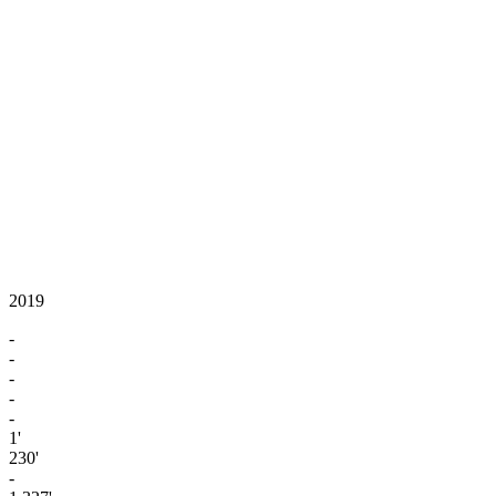
2019
-
-
-
-
-
1'
230'
-