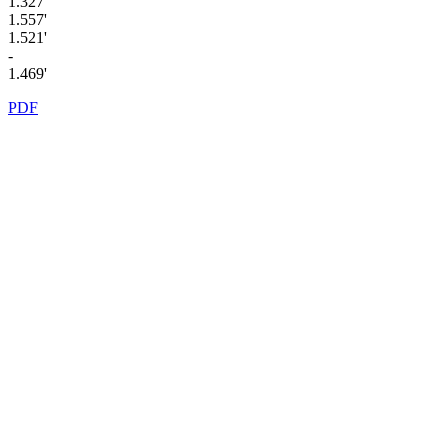
1.327'
1.557'
1.521'
-
1.469'
PDF