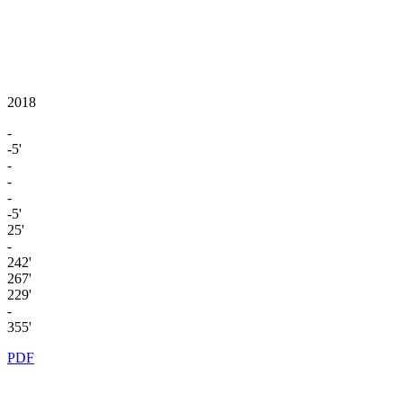
2018
-
-5'
-
-
-
-5'
25'
-
242'
267'
229'
-
355'
PDF