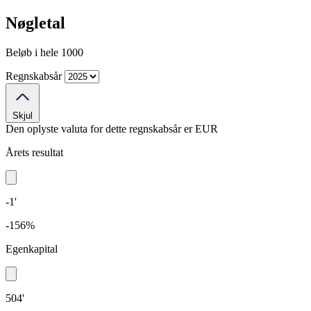
Nøgletal
Beløb i hele 1000
Regnskabsår
Skjul
Den oplyste valuta for dette regnskabsår er
EUR
Årets resultat
-1'
-156%
Egenkapital
504'