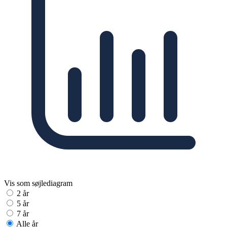
Vis som søjlediagram
2 år
5 år
7 år
Alle år