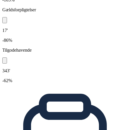
Gældsforpligtelser
17'
-86%
Tilgodehavende
343'
-62%