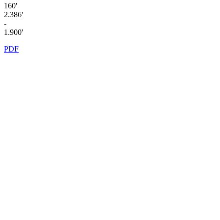
160'
2.386'
-
1.900'
PDF