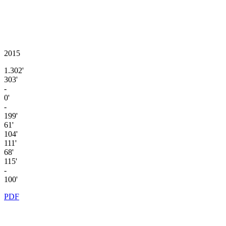
2015
1.302'
303'
-
0'
-
199'
61'
104'
111'
68'
115'
-
100'
PDF