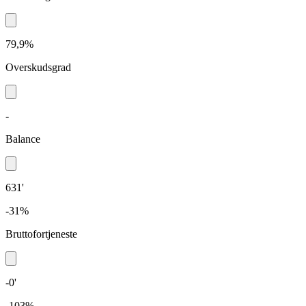
79,9%
Overskudsgrad
-
Balance
631'
-31%
Bruttofortjeneste
-0'
-103%