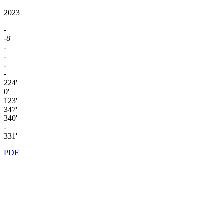
2023
-
-8'
-
-
-
-
224'
0'
123'
347'
340'
-
331'
PDF