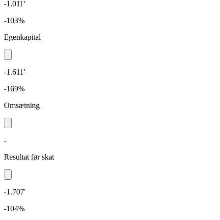
-1.011'
-103%
Egenkapital
-1.611'
-169%
Omsætning
-
Resultat før skat
-1.707'
-104%