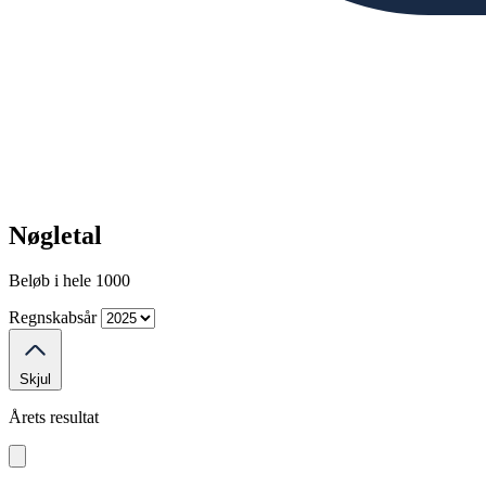
Nøgletal
Beløb i hele 1000
Regnskabsår
Skjul
Årets resultat