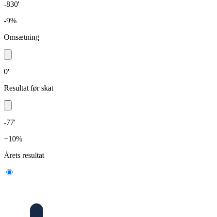
-830'
-9%
Omsætning
0'
Resultat før skat
-77'
+10%
Årets resultat