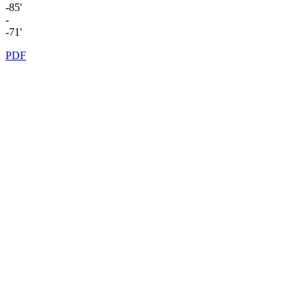
-85'
-
-71'
PDF