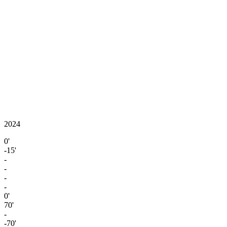
2024
0'
-15'
-
-
-
-
0'
70'
-
-70'