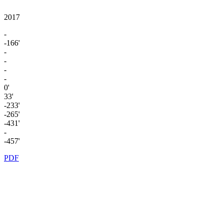
2017
-
-166'
-
-
-
-
0'
33'
-233'
-265'
-431'
-
-457'
PDF