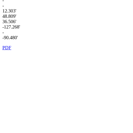
-
-
12.303'
48.809'
36.506'
-127.268'
-
-90.480'
PDF