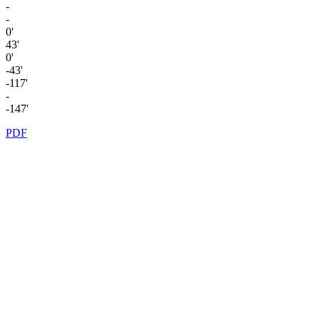
-
-
0'
43'
0'
-43'
-117'
-
-147'
PDF