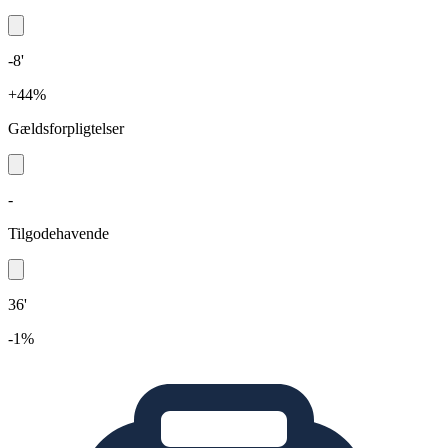
-8'
+44%
Gældsforpligtelser
-
Tilgodehavende
36'
-1%