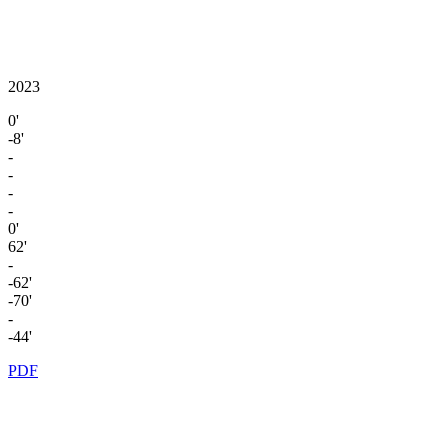
2023
0'
-8'
-
-
-
-
0'
62'
-
-62'
-70'
-
-44'
PDF