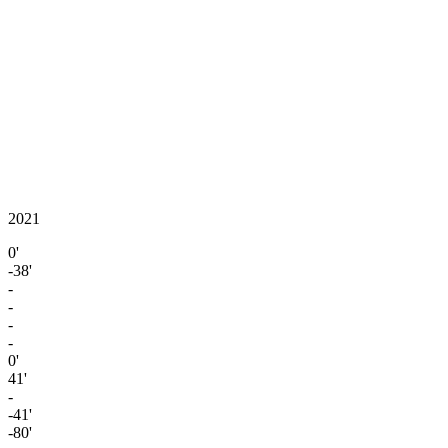
2021
0'
-38'
-
-
-
-
0'
41'
-
-41'
-80'