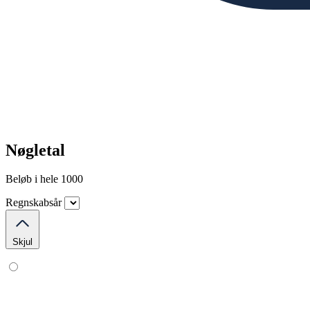
Nøgletal
Beløb i hele 1000
Regnskabsår
Skjul