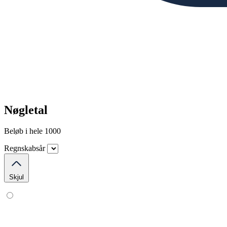
Nøgletal
Beløb i hele 1000
Regnskabsår
Skjul