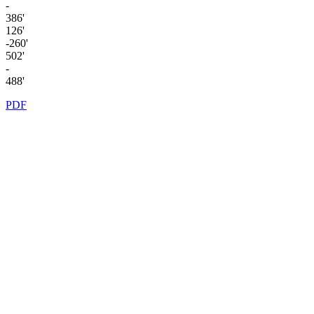
-
386'
126'
-260'
502'
-
488'
PDF