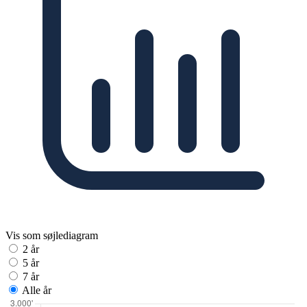
Vis som søjlediagram
2 år
5 år
7 år
Alle år