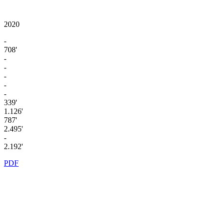
2020
-
708'
-
-
-
-
-
339'
1.126'
787'
2.495'
-
2.192'
PDF