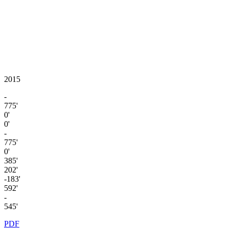
2015
-
775'
0'
0'
-
775'
0'
385'
202'
-183'
592'
-
545'
PDF