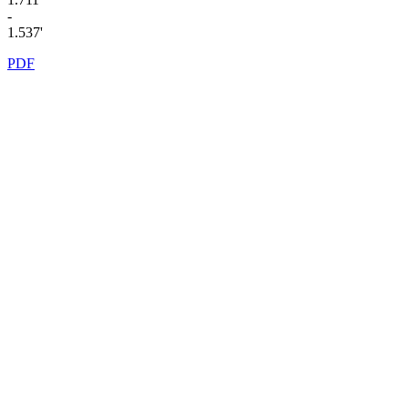
-
1.537'
PDF