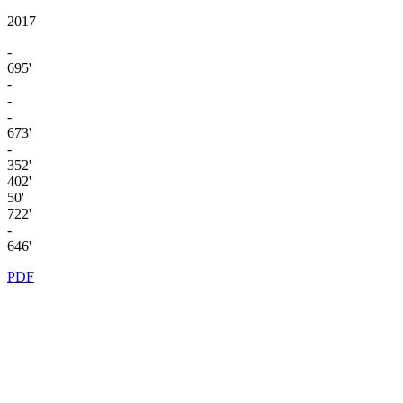
2017
-
695'
-
-
-
673'
-
352'
402'
50'
722'
-
646'
PDF