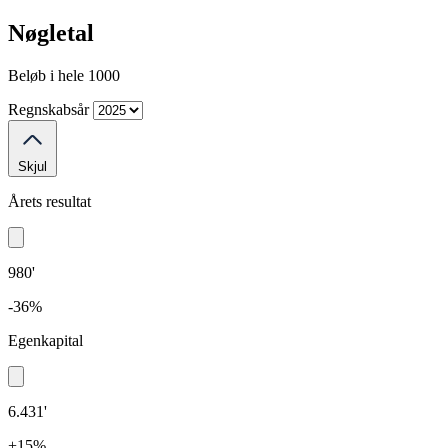
Nøgletal
Beløb i hele 1000
Regnskabsår
Skjul
Årets resultat
980'
-36%
Egenkapital
6.431'
+15%