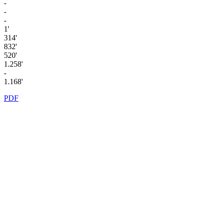
-
-
-
1'
314'
832'
520'
1.258'
-
1.168'
PDF