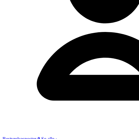
Bestyrelsesposter
0
Se alle ›