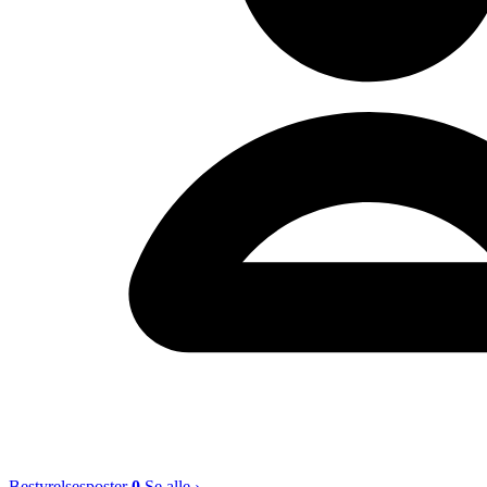
Bestyrelsesposter
0
Se alle ›