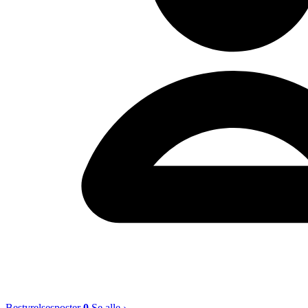
Bestyrelsesposter
0
Se alle ›